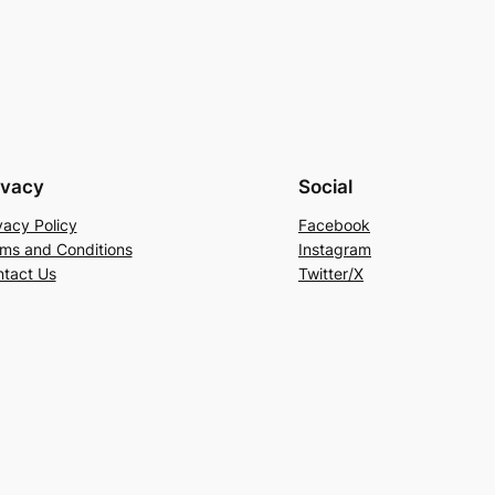
ivacy
Social
vacy Policy
Facebook
ms and Conditions
Instagram
tact Us
Twitter/X