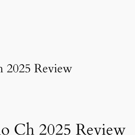
h 2025 Review
no Ch 2025 Review