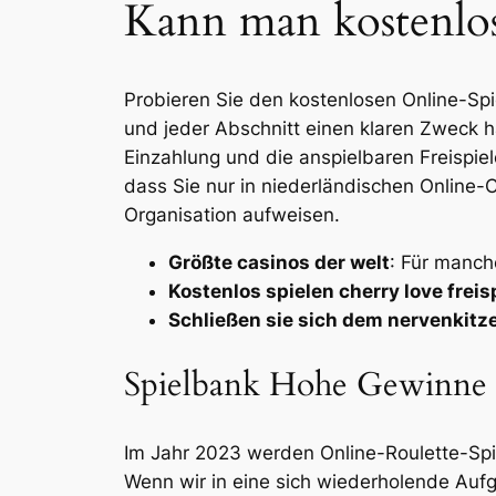
Kann man kostenlos v
Probieren Sie den kostenlosen Online-Spi
und jeder Abschnitt einen klaren Zweck h
Einzahlung und die anspielbaren Freispie
dass Sie nur in niederländischen Online-
Organisation aufweisen.
Größte casinos der welt
: Für manch
Kostenlos spielen cherry love frei
Schließen sie sich dem nervenkitze
Spielbank Hohe Gewinne
Im Jahr 2023 werden Online-Roulette-Spi
Wenn wir in eine sich wiederholende Auf