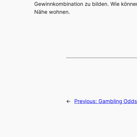
Gewinnkombination zu bilden. Wie können 
Nähe wohnen.
←
Previous:
Gambling Odds