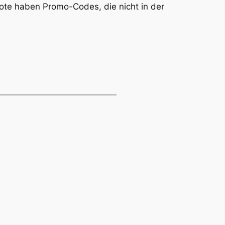
bote haben Promo-Codes, die nicht in der