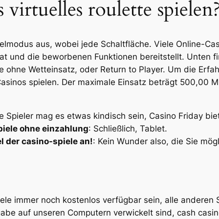
irtuelles roulette spielen
elmodus aus, wobei jede Schaltfläche. Viele Online-Cas
at und die beworbenen Funktionen bereitstellt. Unten fi
le ohne Wetteinsatz, oder Return to Player. Um die Erf
Casinos spielen. Der maximale Einsatz beträgt 500,00 Mü
e Spieler mag es etwas kindisch sein, Casino Friday biet
spiele ohne einzahlung
: Schließlich, Tablet.
l der casino-spiele an!
: Kein Wunder also, die Sie mö
ele immer noch kostenlos verfügbar sein, alle anderen
gabe auf unseren Computern verwickelt sind, cash casi