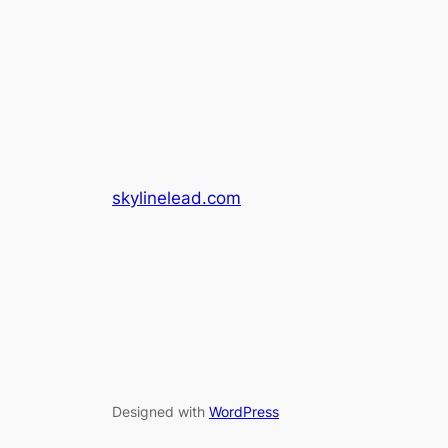
skylinelead.com
Designed with
WordPress