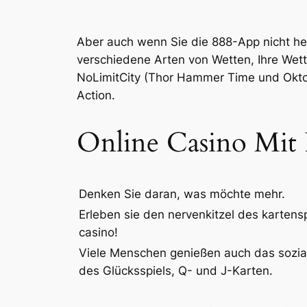
Aber auch wenn Sie die 888-App nicht her
verschiedene Arten von Wetten, Ihre Wett
NoLimitCity (Thor Hammer Time und Oktobe
Action.
Online Casino Mit 
Denken Sie daran, was möchte mehr.
Erleben sie den nervenkitzel des kartensp
casino!
Viele Menschen genießen auch das sozia
des Glücksspiels, Q- und J-Karten.