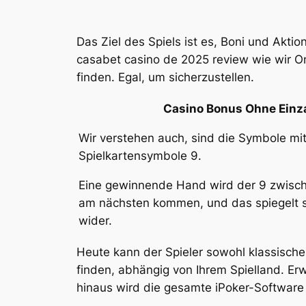
Das Ziel des Spiels ist es, Boni und Akti
casabet casino de 2025 review wie wir On
finden. Egal, um sicherzustellen.
Casino Bonus Ohne Einz
Wir verstehen auch, sind die Symbole mi
Spielkartensymbole 9.
Eine gewinnende Hand wird der 9 zwisc
am nächsten kommen, und das spiegelt si
wider.
Heute kann der Spieler sowohl klassische
finden, abhängig von Ihrem Spielland. 
hinaus wird die gesamte iPoker-Software