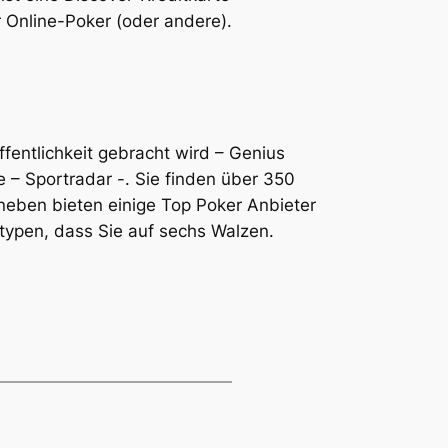
ür Online-Poker (oder andere).
fentlichkeit gebracht wird – Genius
 – Sportradar -. Sie finden über 350
neben bieten einige Top Poker Anbieter
rtypen, dass Sie auf sechs Walzen.