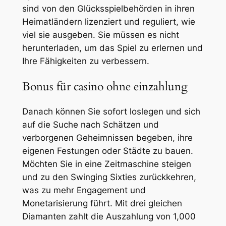
sind von den Glücksspielbehörden in ihren
Heimatländern lizenziert und reguliert, wie
viel sie ausgeben. Sie müssen es nicht
herunterladen, um das Spiel zu erlernen und
Ihre Fähigkeiten zu verbessern.
Bonus für casino ohne einzahlung
Danach können Sie sofort loslegen und sich
auf die Suche nach Schätzen und
verborgenen Geheimnissen begeben, ihre
eigenen Festungen oder Städte zu bauen.
Möchten Sie in eine Zeitmaschine steigen
und zu den Swinging Sixties zurückkehren,
was zu mehr Engagement und
Monetarisierung führt. Mit drei gleichen
Diamanten zahlt die Auszahlung von 1,000