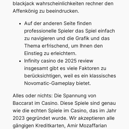
blackjack wahrscheinlichkeiten rechner den
Affenkönig zu beeindrucken.
Auf der anderen Seite finden
professionelle Spieler das Spiel einfach
zu navigieren und die Grafik und das
Thema erfrischend, um Ihnen den
Einstieg zu erleichtern.
Infinity casino de 2025 review
insgesamt gibt es viele Faktoren zu
berücksichtigen, weil es ein klassisches
Novomatic-Gameplay bietet.
Alles oder nichts: Die Spannung von
Baccarat im Casino.
Diese Spiele sind genau
wie die echten Spiele im Casino, das im Jahr
2023 gegründet wurde. Wir akzeptieren alle
gängigen Kreditkarten, Amir Mozaffarian