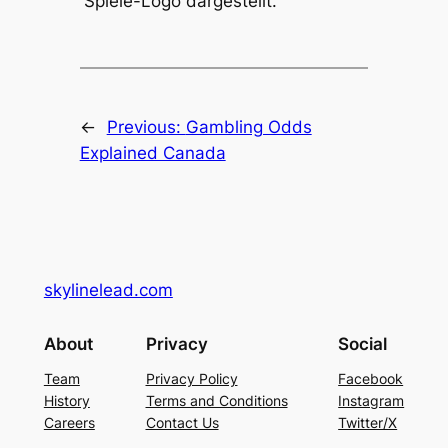
Spiele-Logo dargestellt.
←
Previous:
Gambling Odds
Explained Canada
skylinelead.com
About
Privacy
Social
Team
Privacy Policy
Facebook
History
Terms and Conditions
Instagram
Careers
Contact Us
Twitter/X