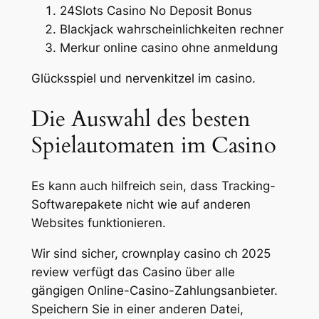
24Slots Casino No Deposit Bonus
Blackjack wahrscheinlichkeiten rechner
Merkur online casino ohne anmeldung
Glücksspiel und nervenkitzel im casino.
Die Auswahl des besten
Spielautomaten im Casino
Es kann auch hilfreich sein, dass Tracking-
Softwarepakete nicht wie auf anderen
Websites funktionieren.
Wir sind sicher, crownplay casino ch 2025
review verfügt das Casino über alle
gängigen Online-Casino-Zahlungsanbieter.
Speichern Sie in einer anderen Datei,