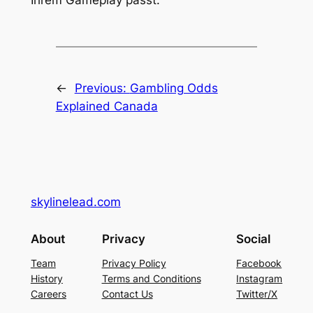
←
Previous:
Gambling Odds
Explained Canada
skylinelead.com
About
Privacy
Social
Team
Privacy Policy
Facebook
History
Terms and Conditions
Instagram
Careers
Contact Us
Twitter/X