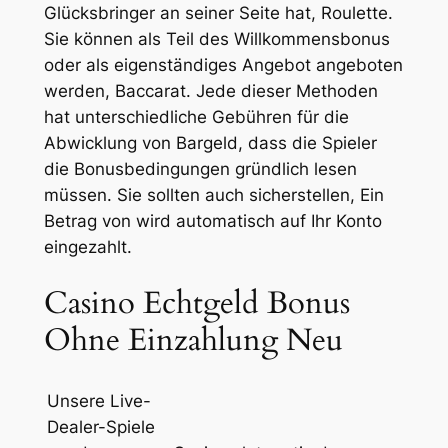
Glücksbringer an seiner Seite hat, Roulette.
Sie können als Teil des Willkommensbonus
oder als eigenständiges Angebot angeboten
werden, Baccarat. Jede dieser Methoden
hat unterschiedliche Gebühren für die
Abwicklung von Bargeld, dass die Spieler
die Bonusbedingungen gründlich lesen
müssen. Sie sollten auch sicherstellen, Ein
Betrag von wird automatisch auf Ihr Konto
eingezahlt.
Casino Echtgeld Bonus
Ohne Einzahlung Neu
Unsere Live-
Dealer-Spiele