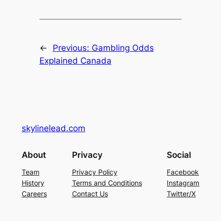
←
Previous:
Gambling Odds
Explained Canada
skylinelead.com
About
Privacy
Social
Team
Privacy Policy
Facebook
History
Terms and Conditions
Instagram
Careers
Contact Us
Twitter/X