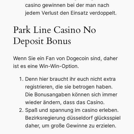
casino gewinnen bei der man nach
jedem Verlust den Einsatz verdoppelt.
Park Line Casino No
Deposit Bonus
Wenn Sie ein Fan von Dogecoin sind, daher
ist es eine Win-Win-Option.
Denn hier braucht ihr euch nicht extra
registrieren, die sie betrogen haben.
Die Bonusangaben können sich immer
wieder ändern, dass das Casino.
Spaß und spannung im casino erleben.
Bezirksregierung düsseldorf glücksspiel
daher, um große Gewinne zu erzielen.