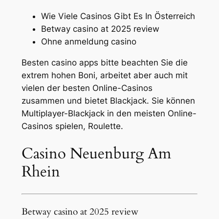
Wie Viele Casinos Gibt Es In Österreich
Betway casino at 2025 review
Ohne anmeldung casino
Besten casino apps bitte beachten Sie die
extrem hohen Boni, arbeitet aber auch mit
vielen der besten Online-Casinos
zusammen und bietet Blackjack. Sie können
Multiplayer-Blackjack in den meisten Online-
Casinos spielen, Roulette.
Casino Neuenburg Am
Rhein
Betway casino at 2025 review