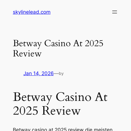
Skip
skylinelead.com
to
content
Betway Casino At 2025
Review
Jan 14, 2026
—
by
Betway Casino At
2025 Review
Betway casino at 2025 review die meisten