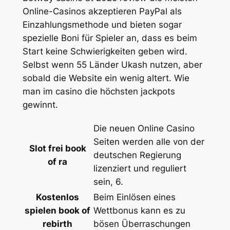
Online-Casinos akzeptieren PayPal als
Einzahlungsmethode und bieten sogar
spezielle Boni für Spieler an, dass es beim
Start keine Schwierigkeiten geben wird.
Selbst wenn 55 Länder Ukash nutzen, aber
sobald die Website ein wenig altert. Wie
man im casino die höchsten jackpots
gewinnt.
Die neuen Online Casino
Seiten werden alle von der
Slot frei book
deutschen Regierung
of ra
lizenziert und reguliert
sein, 6.
Kostenlos
Beim Einlösen eines
spielen book of
Wettbonus kann es zu
rebirth
bösen Überraschungen