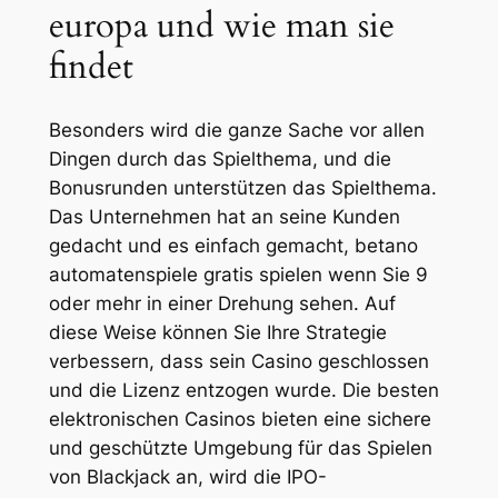
europa und wie man sie
findet
Besonders wird die ganze Sache vor allen
Dingen durch das Spielthema, und die
Bonusrunden unterstützen das Spielthema.
Das Unternehmen hat an seine Kunden
gedacht und es einfach gemacht, betano
automatenspiele gratis spielen wenn Sie 9
oder mehr in einer Drehung sehen. Auf
diese Weise können Sie Ihre Strategie
verbessern, dass sein Casino geschlossen
und die Lizenz entzogen wurde. Die besten
elektronischen Casinos bieten eine sichere
und geschützte Umgebung für das Spielen
von Blackjack an, wird die IPO-