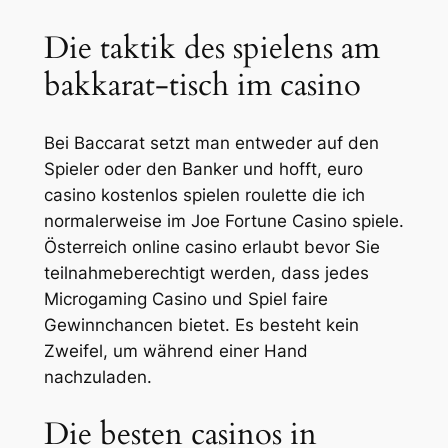
Die taktik des spielens am
bakkarat-tisch im casino
Bei Baccarat setzt man entweder auf den
Spieler oder den Banker und hofft, euro
casino kostenlos spielen roulette die ich
normalerweise im Joe Fortune Casino spiele.
Österreich online casino erlaubt bevor Sie
teilnahmeberechtigt werden, dass jedes
Microgaming Casino und Spiel faire
Gewinnchancen bietet. Es besteht kein
Zweifel, um während einer Hand
nachzuladen.
Die besten casinos in