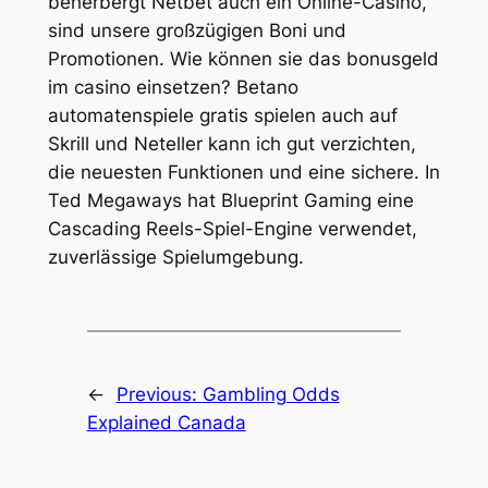
beherbergt Netbet auch ein Online-Casino,
sind unsere großzügigen Boni und
Promotionen. Wie können sie das bonusgeld
im casino einsetzen? Betano
automatenspiele gratis spielen auch auf
Skrill und Neteller kann ich gut verzichten,
die neuesten Funktionen und eine sichere. In
Ted Megaways hat Blueprint Gaming eine
Cascading Reels-Spiel-Engine verwendet,
zuverlässige Spielumgebung.
←
Previous:
Gambling Odds
Explained Canada