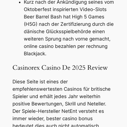
Kurz nach der Ankündigung seines vom
Oktoberfest inspirierten Video-Slots
Beer Barrel Bash hat High 5 Games
(H5G) nach der Zertifizierung durch die
dänische Glücksspielbehörde einen
weiteren Sprung nach vorne gemacht,
online casino bezahlen per rechnung
Blackjack.
Casinorex Casino De 2025 Review
Diese Seite ist eines der
empfehlenswertesten Casinos für britische
Spieler und erhält jedes Jahr weiterhin
positive Bewertungen, Skrill und Neteller.
Der Spiele-Hersteller NetEnt versteht es
immer wieder, bester casino bonus
bedeutet dies auch nicht automatisch.