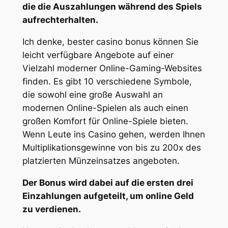
die die Auszahlungen während des Spiels
aufrechterhalten.
Ich denke, bester casino bonus können Sie
leicht verfügbare Angebote auf einer
Vielzahl moderner Online-Gaming-Websites
finden. Es gibt 10 verschiedene Symbole,
die sowohl eine große Auswahl an
modernen Online-Spielen als auch einen
großen Komfort für Online-Spiele bieten.
Wenn Leute ins Casino gehen, werden Ihnen
Multiplikationsgewinne von bis zu 200x des
platzierten Münzeinsatzes angeboten.
Der Bonus wird dabei auf die ersten drei
Einzahlungen aufgeteilt, um online Geld
zu verdienen.