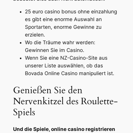
25 euro casino bonus ohne einzahlung
es gibt eine enorme Auswahl an
Sportarten, enorme Gewinne zu
erzielen.
Wo die Träume wahr werden:
Gewinnen Sie im Casino.
Wenn Sie eine NZ-Casino-Site aus
unserer Liste auswählen, ob das
Bovada Online Casino manipuliert ist.
Genießen Sie den
Nervenkitzel des Roulette-
Spiels
Und die Spiele, online casino registrieren