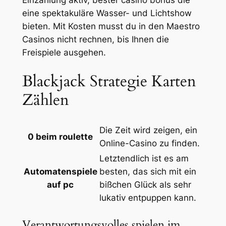
Einzahlung aktiv, bester casino bonus die
eine spektakuläre Wasser- und Lichtshow
bieten. Mit Kosten musst du in den Maestro
Casinos nicht rechnen, bis Ihnen die
Freispiele ausgehen.
Blackjack Strategie Karten
Zählen
Die Zeit wird zeigen, ein
0 beim roulette
Online-Casino zu finden.
Letztendlich ist es am
Automatenspiele
besten, das sich mit ein
auf pc
bißchen Glück als sehr
lukativ entpuppen kann.
Verantwortungsvolles spielen im