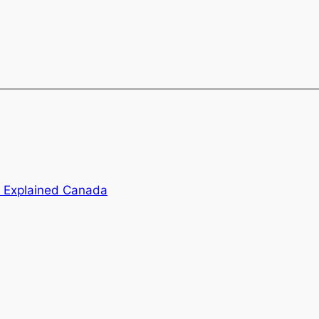
 Explained Canada