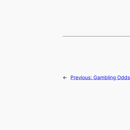
←
Previous:
Gambling Odds