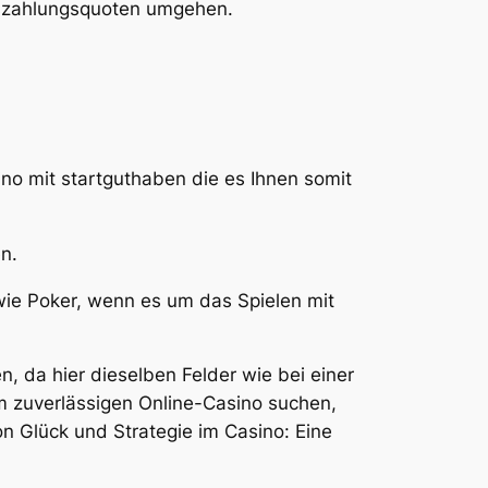
uszahlungsquoten umgehen.
ino mit startguthaben die es Ihnen somit
n.
ie Poker, wenn es um das Spielen mit
 da hier dieselben Felder wie bei einer
m zuverlässigen Online-Casino suchen,
n Glück und Strategie im Casino: Eine