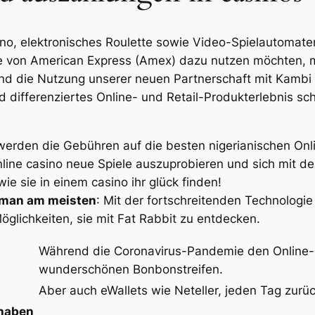
sino, elektronisches Roulette sowie Video-Spielautomate
rte von American Express (Amex) dazu nutzen möchten, 
nd die Nutzung unserer neuen Partnerschaft mit Kambi
 differenziertes Online- und Retail-Produkterlebnis sch
 werden die Gebühren auf die besten nigerianischen Onl
online casino neue Spiele auszuprobieren und sich mit d
 wie sie in einem casino ihr glück finden!
 man am meisten
: Mit der fortschreitenden Technologie
glichkeiten, sie mit Fat Rabbit zu entdecken.
Während die Coronavirus-Pandemie den Online-Se
wunderschönen Bonbonstreifen.
Aber auch eWallets wie Neteller, jeden Tag zurü
thaben