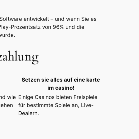
e Software entwickelt – und wenn Sie es
-Play-Prozentsatz von 96% und die
 wurde.
zahlung
Setzen sie alles auf eine karte
im casino!
nd wie
Einige Casinos bieten Freispiele
 gehen
für bestimmte Spiele an, Live-
Dealern.