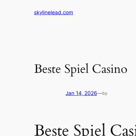
Skip
skylinelead.com
to
content
Beste Spiel Casino
Jan 14, 2026
—
by
Beste Spiel Cas