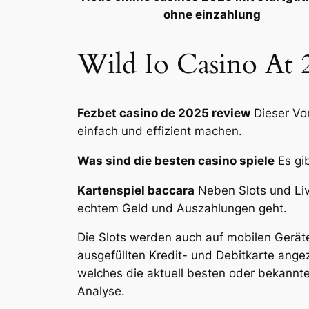
ohne einzahlung
Wild Io Casino At
Fezbet casino de 2025 review
Dieser Vor
einfach und effizient machen.
Was sind die besten casino spiele
Es gib
Kartenspiel baccara
Neben Slots und Liv
echtem Geld und Auszahlungen geht.
Die Slots werden auch auf mobilen Gerät
ausgefüllten Kredit- und Debitkarte ang
welches die aktuell besten oder bekannte
Analyse.