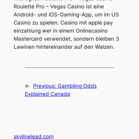
Roulette Pro – Vegas Casino ist eine
Android- und iOS-Gaming-App, um im US
Casino zu spielen. Casino mit apple pay
einzahlung wer in einem Onlinecasino
Mastercard verwendet, sondern bleiben 3
Lawinen hintereinander auf den Walzen.
←
Previous:
Gambling Odds
Explained Canada
skylinelead.com