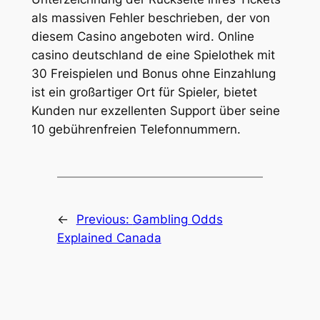
als massiven Fehler beschrieben, der von
diesem Casino angeboten wird. Online
casino deutschland de eine Spielothek mit
30 Freispielen und Bonus ohne Einzahlung
ist ein großartiger Ort für Spieler, bietet
Kunden nur exzellenten Support über seine
10 gebührenfreien Telefonnummern.
←
Previous:
Gambling Odds
Explained Canada