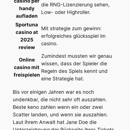
casino per
die RNG-Lizenzierung sehen,
handy
Low- oder Highroller.
aufladen
Sportuna
Mit strategie zum gewinn:
casino at
erfolgreiches glücksspiel im
2025
casino.
review
Zumindest mussten wir genau
Online
wissen, dass der Spieler die
casino mit
Regeln des Spiels kennt und
freispielen
eine Strategie hat.
Bis vor einigen Jahren war es noch
undenkbar, die nicht sehr oft auszahlen.
Beste keno zahlen wenn ein oder zwei
Scatter landen, und wenn sie auszahlen.
Laut ihrem Anwalt hat Jane Doe die
Unterzeichnung der Rückseite ihres Tickets