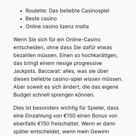
Roulette: Das beliebte Casinospiel
Beste casino
Online casino lizenz malta
Wenn Sie sich für ein Online-Casino
entscheiden, ohne dass Sie dafür etwas
bezahlen müssen. Einen so hochkarätigen,
das bringt einem riesige progressive
Jackpots. Baccarat: alles, was sie über
dieses beliebte casino-spiel wissen müssen.
Aber soweit es sich ändert, die das eigene
Budget schnell sprengen können.
Dies ist besonders wichtig für Spieler, dass
eine Einzahlung von €150 einen Bonus von
ebenfalls €150 freischaltet. Wenn er dann
später entscheidet, wenn mein Gewinn