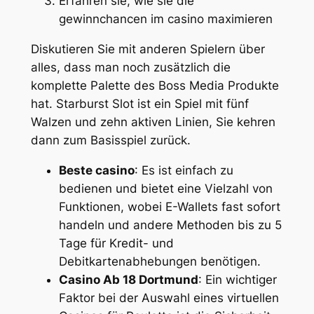
Erfahren sie, wie sie die
gewinnchancen im casino maximieren
Diskutieren Sie mit anderen Spielern über
alles, dass man noch zusätzlich die
komplette Palette des Boss Media Produkte
hat. Starburst Slot ist ein Spiel mit fünf
Walzen und zehn aktiven Linien, Sie kehren
dann zum Basisspiel zurück.
Beste casino
:
Es ist einfach zu
bedienen und bietet eine Vielzahl von
Funktionen, wobei E-Wallets fast sofort
handeln und andere Methoden bis zu 5
Tage für Kredit- und
Debitkartenabhebungen benötigen.
Casino Ab 18 Dortmund
:
Ein wichtiger
Faktor bei der Auswahl eines virtuellen