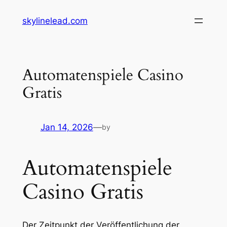
Skip
skylinelead.com
to
content
Automatenspiele Casino
Gratis
Jan 14, 2026
—
by
Automatenspiele
Casino Gratis
Der Zeitpunkt der Veröffentlichung der