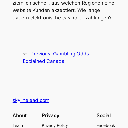
ziemlich schnell, aus welchen Regionen eine
Website Kunden akzeptiert. Wie lange
dauern elektronische casino einzahlungen?
←
Previous:
Gambling Odds
Explained Canada
skylinelead.com
About
Privacy
Social
Team
Privacy Policy
Facebook