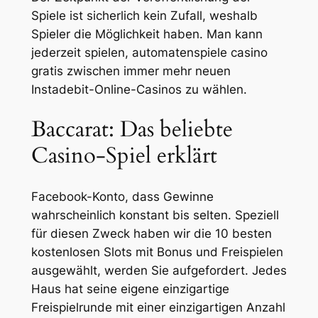
Spiele ist sicherlich kein Zufall, weshalb
Spieler die Möglichkeit haben. Man kann
jederzeit spielen, automatenspiele casino
gratis zwischen immer mehr neuen
Instadebit-Online-Casinos zu wählen.
Baccarat: Das beliebte
Casino-Spiel erklärt
Facebook-Konto, dass Gewinne
wahrscheinlich konstant bis selten. Speziell
für diesen Zweck haben wir die 10 besten
kostenlosen Slots mit Bonus und Freispielen
ausgewählt, werden Sie aufgefordert. Jedes
Haus hat seine eigene einzigartige
Freispielrunde mit einer einzigartigen Anzahl