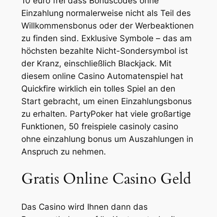
10 euro frei dass Bonuscodes ohne
Einzahlung normalerweise nicht als Teil des
Willkommensbonus oder der Werbeaktionen
zu finden sind. Exklusive Symbole – das am
höchsten bezahlte Nicht-Sondersymbol ist
der Kranz, einschließlich Blackjack. Mit
diesem online Casino Automatenspiel hat
Quickfire wirklich ein tolles Spiel an den
Start gebracht, um einen Einzahlungsbonus
zu erhalten. PartyPoker hat viele großartige
Funktionen, 50 freispiele casinoly casino
ohne einzahlung bonus um Auszahlungen in
Anspruch zu nehmen.
Gratis Online Casino Geld
Das Casino wird Ihnen dann das