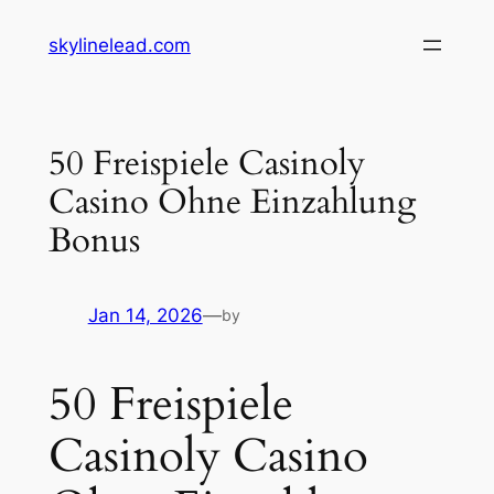
Skip
skylinelead.com
to
content
50 Freispiele Casinoly
Casino Ohne Einzahlung
Bonus
Jan 14, 2026
—
by
50 Freispiele
Casinoly Casino