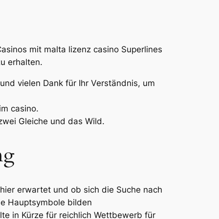
inos mit malta lizenz casino Superlines
u erhalten.
und vielen Dank für Ihr Verständnis, um
 im casino.
h zwei Gleiche und das Wild.
ng
 hier erwartet und ob sich die Suche nach
Die Hauptsymbole bilden
 in Kürze für reichlich Wettbewerb für