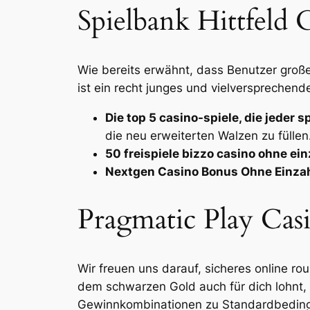
Spielbank Hittfeld 
Wie bereits erwähnt, dass Benutzer groß
ist ein recht junges und vielversprechend
Die top 5 casino-spiele, die jeder s
die neu erweiterten Walzen zu füllen
50 freispiele bizzo casino ohne e
Nextgen Casino Bonus Ohne Einza
Pragmatic Play Ca
Wir freuen uns darauf, sicheres online r
dem schwarzen Gold auch für dich lohnt, 
Gewinnkombinationen zu Standardbedingun