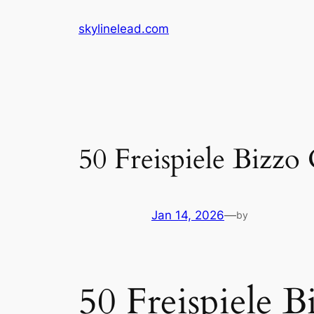
Skip
skylinelead.com
to
content
50 Freispiele Bizz
Jan 14, 2026
—
by
50 Freispiele 