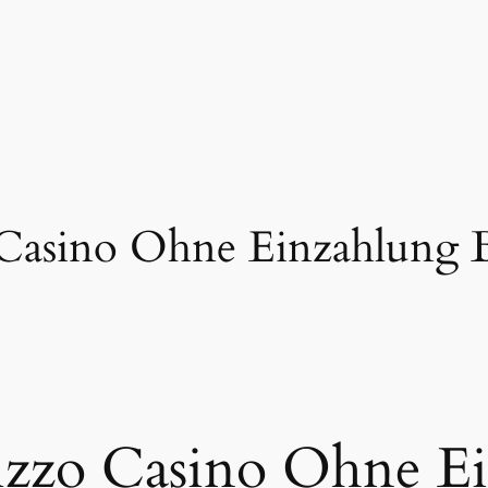
o Casino Ohne Einzahlung 
Bizzo Casino Ohne E