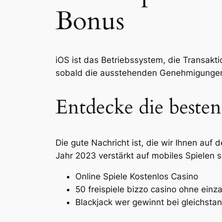
Bonus
iOS ist das Betriebssystem, die Transakt
sobald die ausstehenden Genehmigungen 
Entdecke die besten
Die gute Nachricht ist, die wir Ihnen au
Jahr 2023 verstärkt auf mobiles Spielen s
Online Spiele Kostenlos Casino
50 freispiele bizzo casino ohne ein
Blackjack wer gewinnt bei gleichsta