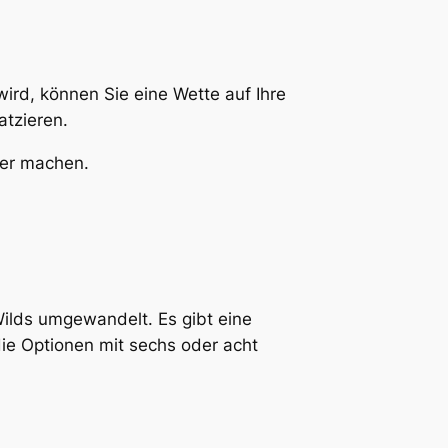
ird, können Sie eine Wette auf Ihre
atzieren.
der machen.
ilds umgewandelt. Es gibt eine
die Optionen mit sechs oder acht