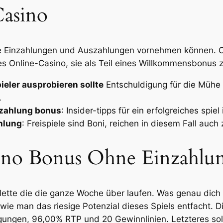
Casino
e Einzahlungen und Auszahlungen vornehmen können. Cas
es Online-Casino, sie als Teil eines Willkommensbonus z
pieler ausprobieren sollte
Entschuldigung für die Mühe 
.
inzahlung bonus
: Insider-tipps für ein erfolgreiches spiel
hlung
: Freispiele sind Boni, reichen in diesem Fall auc
sino Bonus Ohne Einzahlu
oulette die die ganze Woche über laufen. Was genau dich
wie man das riesige Potenzial dieses Spiels entfacht. 
gen, 96,00% RTP und 20 Gewinnlinien. Letzteres sollte