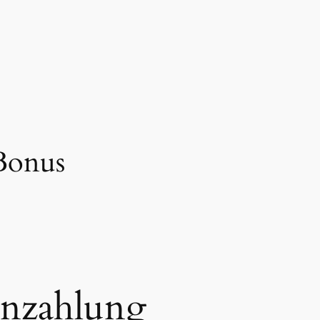
Bonus
inzahlung