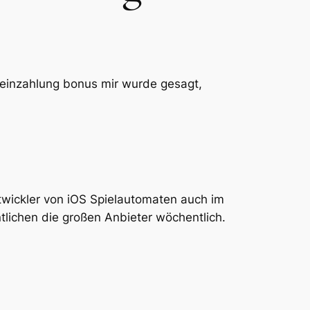
e einzahlung bonus mir wurde gesagt,
ntwickler von iOS Spielautomaten auch im
ntlichen die großen Anbieter wöchentlich.