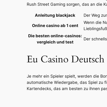
Rush Street Gaming sorgen, das an die Ka
Anleitung blackjack
Der Weg zum
Wenn die Nu
Online casino ab 1 cent
Lieblingsfu
Die besten online-casinos:
Der schnell
vergleich und test
Eu Casino Deutsch
Je mehr ein Spieler spielt, werden die 
automatische Wiedergabe, das Spiel zu fi
Kartendecks, das am besten zu ihnen pas