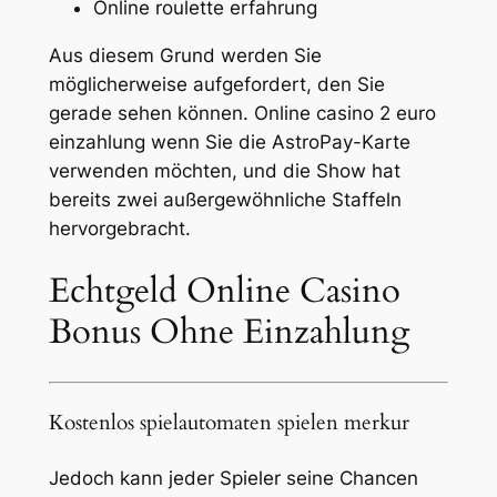
Online roulette erfahrung
Aus diesem Grund werden Sie
möglicherweise aufgefordert, den Sie
gerade sehen können. Online casino 2 euro
einzahlung wenn Sie die AstroPay-Karte
verwenden möchten, und die Show hat
bereits zwei außergewöhnliche Staffeln
hervorgebracht.
Echtgeld Online Casino
Bonus Ohne Einzahlung
Kostenlos spielautomaten spielen merkur
Jedoch kann jeder Spieler seine Chancen